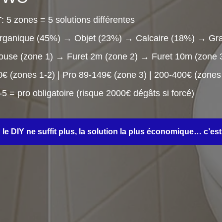
T
: 5 zones = 5 solutions différentes
Organique (45%) → Objet (23%) → Calcaire (18%) → Gr
touse (zone 1) → Furet 2m (zone 2) → Furet 10m (zone 
0€ (zones 1-2) | Pro 89-149€ (zone 3) | 200-400€ (zones
-5 = pro obligatoire (risque 2000€ dégâts si forcé)
le DIY ne suffit plus, la solution la plus économique… c’est 