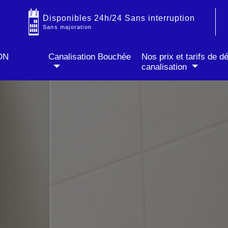
IT
✓ Prix fixe annoncé par téléphone
✓ Sans majoration soir & week-end
Disponibles 24h/24 Sans interruption
Sans majoration
ON
Canalisation Bouchée
Nos prix et tarifs de 
canalisation