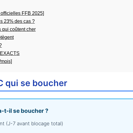
fficielles FFB 2025]
ns 23% des cas ?
qui coûtent cher
otègent
?
ux EXACTS
/mois]
 qui se boucher
t-il se boucher ?
 (J-7 avant blocage total)