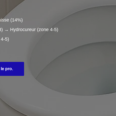
aisse (14%)
3) → Hydrocureur (zone 4-5)
 4-5)
le pro.