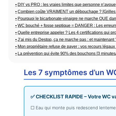
DIY vs PRO : les vraies limites que personne n’avoue
Combien coûte VRAIMENT un débouchage ? [Grilles o
Pourquoi le bicarbonate-vinaigre ne marche QUE da
WC bouché + fosse septique = DANGER : Les erreurs 
Quelle entreprise appeler ? Les 4 certifications qui pr
J’ai mis du Destop, ça ne marche pas : et maintenant 
Mon propriétaire refuse de payer : vos recours léga
La prévention qui évite 90% des bouchons [3 minutes
Les 7 symptômes d’un WC
✅ CHECKLIST RAPIDE – Votre WC va-
□ Eau qui monte puis redescend lentement