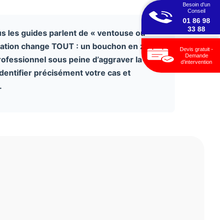
Besoin d'un
Conseil
01 86 98
33 88
s les guides parlent de « ventouse ou
isation change TOUT : un bouchon en zone
Devis gratuit -
Demande
rofessionnel sous peine d’aggraver la
d’intervention
dentifier précisément votre cas et
.