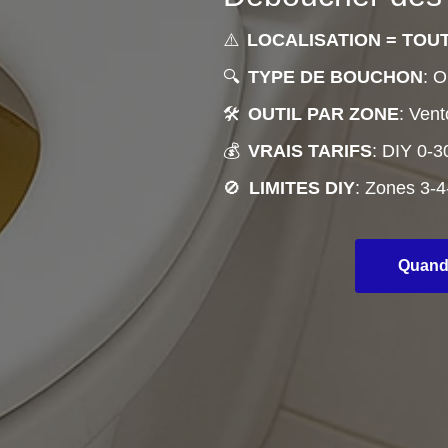
⚠️
LOCALISATION = TOU
🔍
TYPE DE BOUCHON
: 
🛠️
OUTIL PAR ZONE
: Ven
💰
VRAIS TARIFS
: DIY 0-3
🚫
LIMITES DIY
: Zones 3-4
Quand 