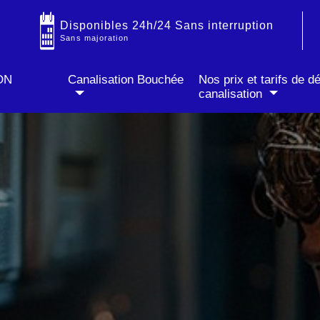
Disponibles 24h/24 Sans interruption
IT
✓ Prix fixe annoncé par téléphone
✓ Sans majoration soir & week-end
Sans majoration
ON
Canalisation Bouchée
Nos prix et tarifs de 
canalisation