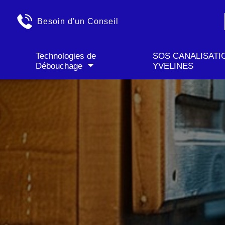
" />
✓ Déplacement GRATU
Besoin d'un Conseil
Technologies de
SOS CANALISATI
Débouchage
YVELINES