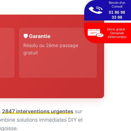
Besoin d'un
Conseil
01 86 98
33 88
Devis gratuit -
Demande
🛡️ Garantie
d’intervention
Résolu ou 2ème passage
gratuit
s
2847 interventions urgentes
sur
bine solutions immédiates DIY et
ngoisse.