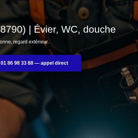
90) | Évier, WC, douche
ne, regard extérieur.
01 86 98 33 88 — appel direct