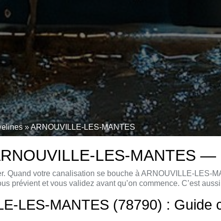
velines
»
ARNOUVILLE-LES-MANTES
ARNOUVILLE-LES-MANTES — prix
turer. Quand votre canalisation se bouche à ARNOUVILLE-LES-MA
n vous prévient et vous validez avant qu’on commence. C’est auss
-LES-MANTES (78790) : Guide com