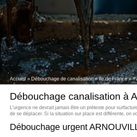
Accueil
»
Débouchage de canalisation
»
Ile de France
»
Y
Débouchage canalisation à 
L’urgence ne devrait jamais être un prétexte pour surfac
de se déplacer. Si la situation sur place est différente, o
Débouchage urgent ARNOUVILLE