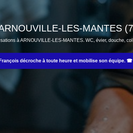
n ARNOUVILLE-LES-MANTES (787
lisations à ARNOUVILLE-LES-MANTES. WC, évier, douche, colon
rançois décroche à toute heure et mobilise son équipe. ☎ 