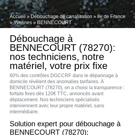
Accueil
»
Débouchage de canalisation
»
Ile de France
»
Yvelines
»
BENNECOURT
Débouchage à
BENNECOURT (78270):
nos techniciens, notre
matériel, votre prix fixe
60% des contrôles DGCCRF dans le dépannage à
domicile révèlent des anomalies tarifaires. À
BENNECOURT (78270), on a choisi la transparence :
forfaits fixes dès 120€ TTC, annoncés avant
déplacement. Nos techniciens spécialisés
interviennent avec leur propre matériel, sans
intermédiaire.
Solution expert pour débouchage à
BENNECOURT (78270):