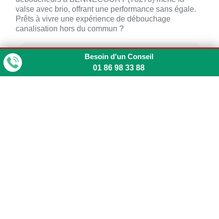
valse avec brio, offrant une performance sans égale.
Prêts à vivre une expérience de débouchage
canalisation hors du commun ?
Disponible pour des
Besoin d'un Conseil
interventions d'urgence
01 86 98 33 88
dans toutes les villes,
majeures ou non, avec
une réactivité maximale
de 2 heures.
CHATOU
VERSAILLES
LE CHESNAY
SARTROUVILLE
TRAPPES
MANTES-LA-JOLIE
GUYANCOURT
SAINT-GERMAIN-EN-
LAYE
ELANCOURT
POISSY
RAMBOUILLET