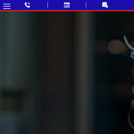
✓ Déplacement GRATUIT
✓ Prix fixe annoncé par téléphone
✓ Sans majoration soir & week-end
✓ Paiement CB accepté