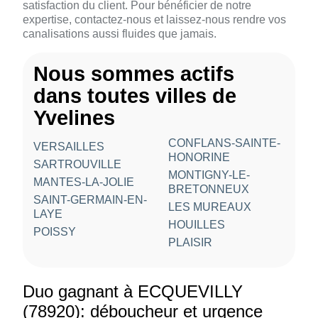
satisfaction du client. Pour bénéficier de notre
expertise, contactez-nous et laissez-nous rendre vos
canalisations aussi fluides que jamais.
Nous sommes actifs
dans toutes villes de
Yvelines
CONFLANS-SAINTE-
VERSAILLES
HONORINE
SARTROUVILLE
MONTIGNY-LE-
MANTES-LA-JOLIE
BRETONNEUX
SAINT-GERMAIN-EN-
LES MUREAUX
LAYE
HOUILLES
POISSY
PLAISIR
Duo gagnant à ECQUEVILLY
(78920): déboucheur et urgence