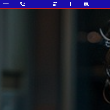
✓ Déplacement GRATUIT
✓ Prix fixe annoncé par téléphone
✓ Sans majoration soir & week-end
✓ Paiement CB accepté