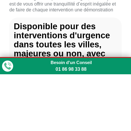
est de vous offrir une tranquillité d’esprit inégalée et
de faire de chaque intervention une démonstration
Disponible pour des
interventions d'urgence
dans toutes les villes,
majeures ou non, avec
une réactivité maximale
Besoin d'un Conseil
01 86 98 33 88
de 2 heures.
CHATOU
VERSAILLES
LE CHESNAY
SARTROUVILLE
TRAPPES
MANTES-LA-JOLIE
GUYANCOURT
SAINT-GERMAIN-EN-
LAYE
ELANCOURT
POISSY
RAMBOUILLET
CONFLANS-SAINTE-
MAISONS-LAFFITTE