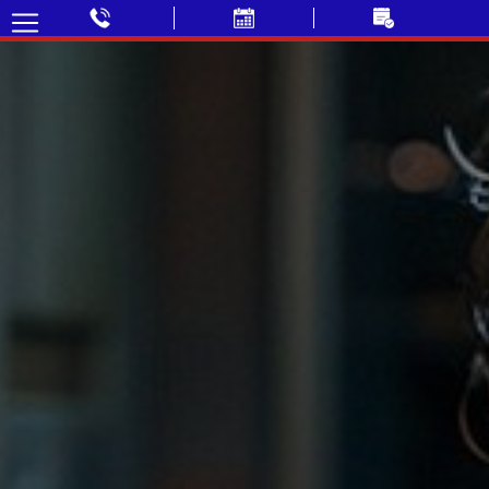
✓ Déplacement GRATUIT
✓ Prix fixe annoncé par téléphone
✓ Sans majoration soir & week-end
✓ Paiement CB accepté