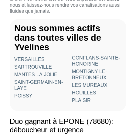
nous et laissez-nous rendre vos canalisations aussi
fluides que jamais.
Nous sommes actifs
dans toutes villes de
Yvelines
CONFLANS-SAINTE-
VERSAILLES
HONORINE
SARTROUVILLE
MONTIGNY-LE-
MANTES-LA-JOLIE
BRETONNEUX
SAINT-GERMAIN-EN-
LES MUREAUX
LAYE
HOUILLES
POISSY
PLAISIR
Duo gagnant à EPONE (78680):
déboucheur et urgence