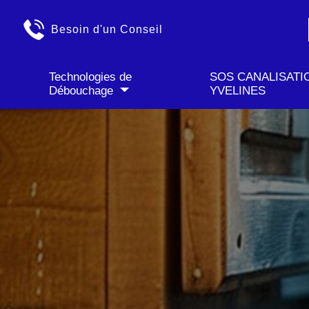
" />
✓ Déplacement GRATU
Besoin d'un Conseil
Technologies de
SOS CANALISATI
Débouchage
YVELINES