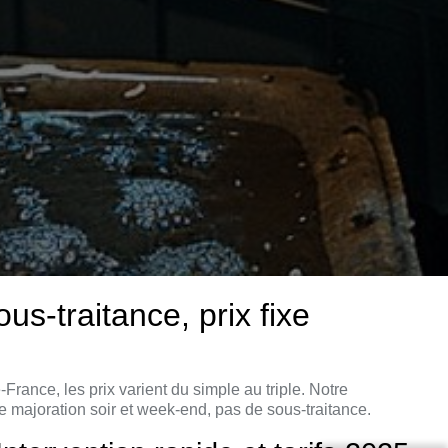
traitance, prix fixe
nce, les prix varient du simple au triple. Notre
joration soir et week-end, pas de sous-traitance.