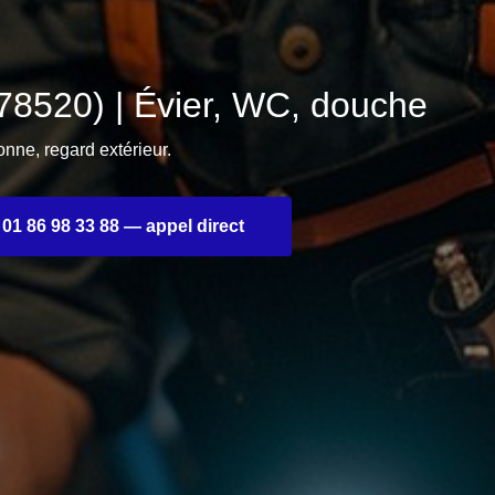
520) | Évier, WC, douche
ne, regard extérieur.
01 86 98 33 88 — appel direct