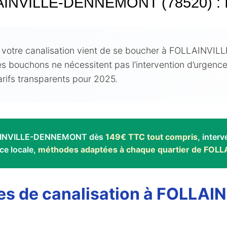
INVILLE-DENNEMONT (78520) : Inte
 votre canalisation vient de se boucher à FOLLAINVI
es bouchons ne nécessitent pas l’intervention d’urgenc
arifs transparents pour 2025.
LAINVILLE-DENNEMONT dès
149€ TTC tout compris
, inter
ce locale,
méthodes adaptées à chaque quartier de FO
mes de canalisation à FOLL