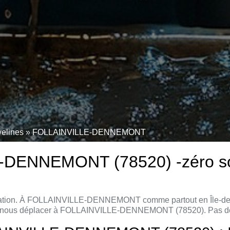
velines
»
FOLLAINVILLE-DENNEMONT
ENNEMONT (78520) -zéro sous-
lisation. À FOLLAINVILLE-DENNEMONT comme partout en Île-de-Fra
de nous déplacer à FOLLAINVILLE-DENNEMONT (78520). Pas de ma