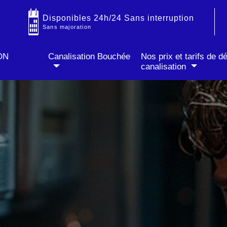
Disponibles 24h/24 Sans interruption
IT
✓ Prix fixe annoncé par téléphone
✓ Sans majoration soir & week-end
Sans majoration
ON
Canalisation Bouchée
Nos prix et tarifs de 
canalisation