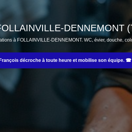
 FOLLAINVILLE-DENNEMONT (78
isations à FOLLAINVILLE-DENNEMONT. WC, évier, douche, colon
rançois décroche à toute heure et mobilise son équipe. ☎ 