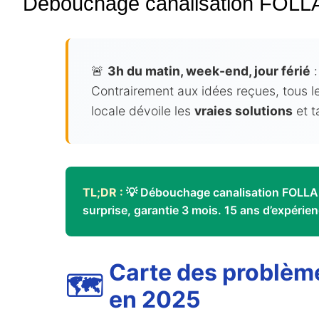
Débouchage canalisation FOLLA
🚨
3h du matin, week-end, jour férié
:
Contrairement aux idées reçues, tous l
locale dévoile les
vraies solutions
et t
TL;DR :
💡 Débouchage canalisation FOL
surprise, garantie 3 mois. 15 ans d’expérien
Carte des problè
🗺️
en 2025