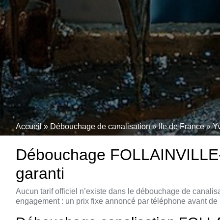
Accueil
»
Débouchage de canalisation
»
Ile de France
»
Y
Débouchage FOLLAINVILLE-D
garanti
Aucun tarif officiel n’existe dans le débouchage de cana
engagement : un prix fixe annoncé par téléphone avant 