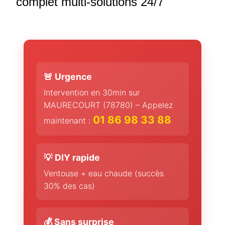
complet multi-solutions 24/7
🚨 Urgence
Intervention en 30min sur
MAURECOURT (78780) – Appelez
01 86 98 33 88
maintenant :
💡 DIY rapide
Ventouse + eau chaude (succès
30% des cas)
💰 Sans surprise