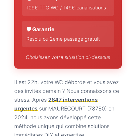
109€ TTC WC / 149€ canalisations
🛡️ Garantie
Résolu ou 2ème passage gratuit
Choisissez votre situation ci-dessous
Il est 22h, votre WC déborde et vous avez
des invités demain ? Nous connaissons ce
stress. Après
2847 interventions
urgentes
sur MAURECOURT (78780) en
2024, nous avons développé cette
méthode unique qui combine solutions
immédiates DIY et expertise