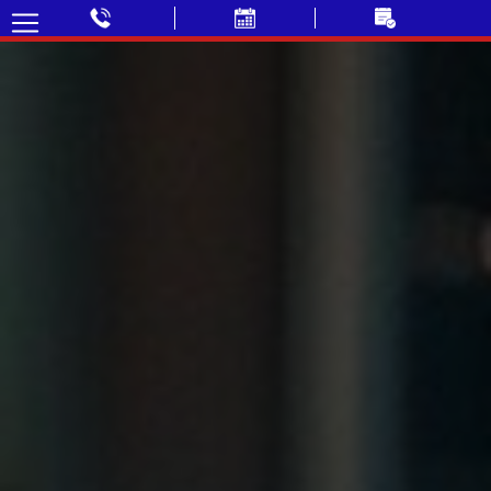
✓ Déplacement GRATUIT
✓ Prix fixe annoncé par téléphone
✓ Sans majoration soir & week-end
✓ Paiement CB accepté