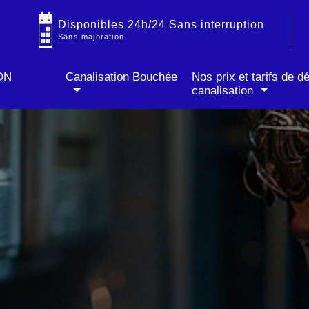
IT
✓ Prix fixe annoncé par téléphone
✓ Sans majoration soir & week-end
Disponibles 24h/24 Sans interruption
Sans majoration
ON
Canalisation Bouchée
Nos prix et tarifs de 
canalisation