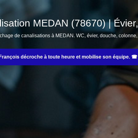
isation MEDAN (78670) | Évier
uchage de canalisations à MEDAN. WC, évier, douche, colonne, r
rançois décroche à toute heure et mobilise son équipe. ☎ 