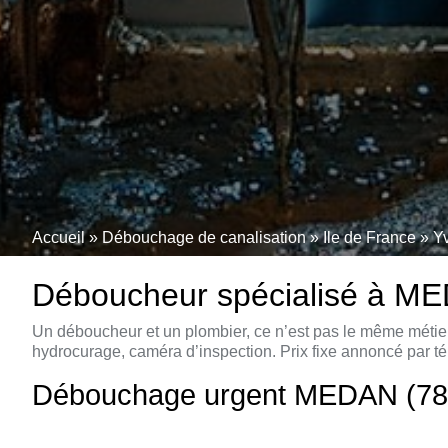
Accueil
»
Débouchage de canalisation
»
Ile de France
»
Y
Déboucheur spécialisé à MEDA
Un déboucheur et un plombier, ce n’est pas le même métier
hydrocurage, caméra d’inspection. Prix fixe annoncé par té
Débouchage urgent MEDAN (78670