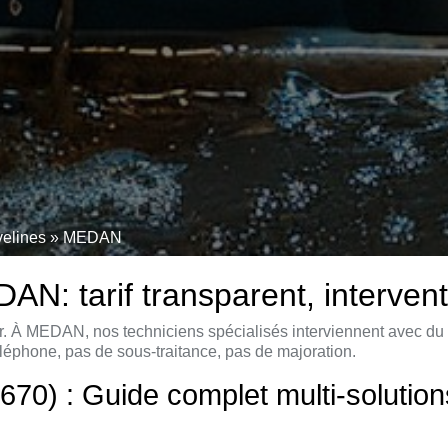
velines
»
MEDAN
N: tarif transparent, intervent
. À MEDAN, nos techniciens spécialisés interviennent avec du m
léphone, pas de sous-traitance, pas de majoration.
) : Guide complet multi-solution