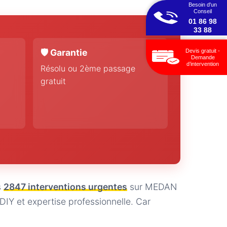
Besoin d'un
Conseil
01 86 98
33 88
🛡️ Garantie
Devis gratuit -
Demande
d’intervention
Résolu ou 2ème passage
gratuit
s
2847 interventions urgentes
sur MEDAN
Y et expertise professionnelle. Car