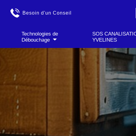
✓ Déplacement GRATU
Besoin d'un Conseil
Technologies de
SOS CANALISATI
Débouchage
YVELINES