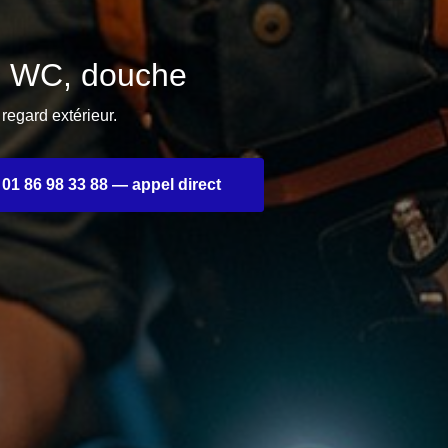
, WC, douche
egard extérieur.
01 86 98 33 88 — appel direct