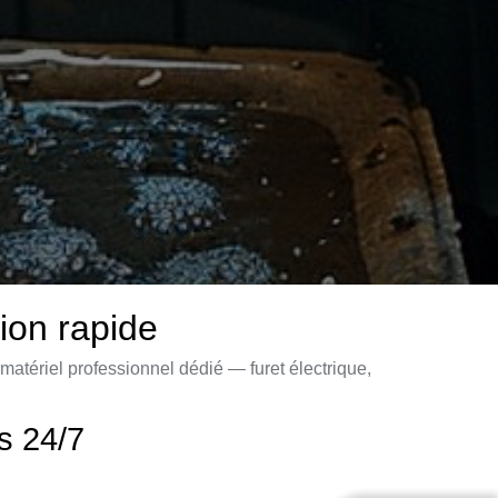
ion rapide
atériel professionnel dédié — furet électrique,
s 24/7