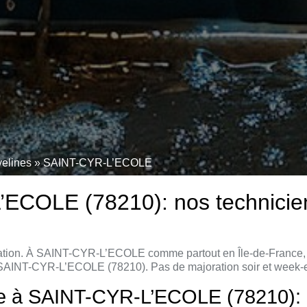
velines
»
SAINT-CYR-L’ECOLE
OLE (78210): nos techniciens,
isation. À SAINT-CYR-L’ECOLE comme partout en Île-de-France, le
 SAINT-CYR-L’ECOLE (78210). Pas de majoration soir et week-e
e à SAINT-CYR-L’ECOLE (78210): Int