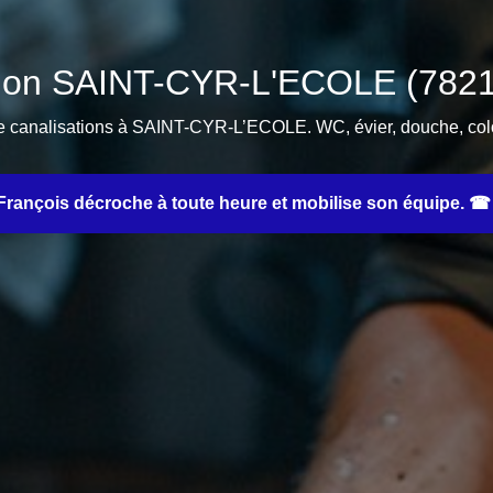
ion SAINT-CYR-L'ECOLE (78210
e canalisations à SAINT-CYR-L’ECOLE. WC, évier, douche, colo
rançois décroche à toute heure et mobilise son équipe. ☎ 