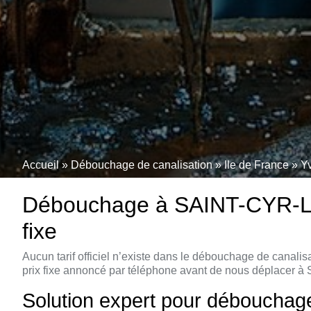
Accueil
»
Débouchage de canalisation
»
Ile de France
»
Y
Débouchage à SAINT-CYR-L’EC
fixe
Aucun tarif officiel n’existe dans le débouchage de canal
prix fixe annoncé par téléphone avant de nous déplacer à
Solution expert pour débouchag