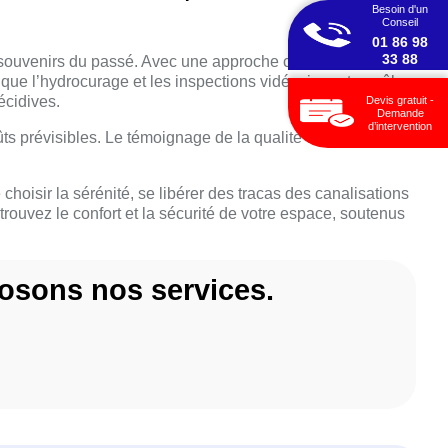
Besoin d'un
Conseil
01 86 98
33 88
ouvenirs du passé. Avec une approche centrée sur
 que l’hydrocurage et les inspections vidéo, jouent un rôle
écidives.
Devis gratuit -
Demande
d’intervention
s prévisibles. Le témoignage de la qualité de service
choisir la sérénité, se libérer des tracas des canalisations
uvez le confort et la sécurité de votre espace, soutenus
osons nos services.