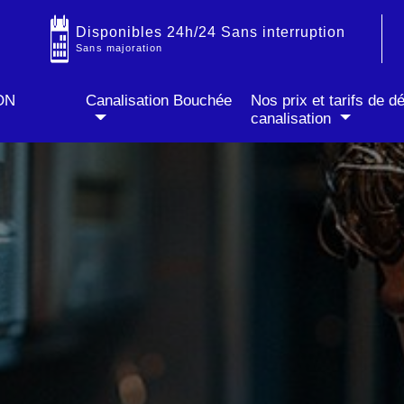
IT
✓ Prix fixe annoncé par téléphone
✓ Sans majoration soir & week-end
Disponibles 24h/24 Sans interruption
Sans majoration
ON
Canalisation Bouchée
Nos prix et tarifs de 
canalisation