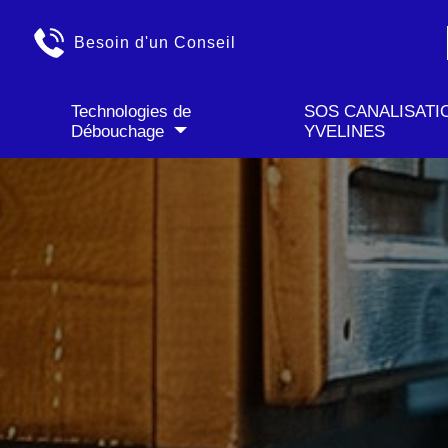
✓ Déplacement GRATU
Besoin d'un Conseil
Technologies de
SOS CANALISATI
Débouchage
YVELINES