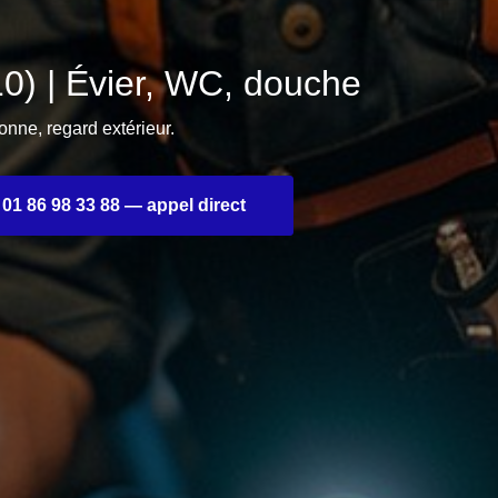
) | Évier, WC, douche
nne, regard extérieur.
01 86 98 33 88 — appel direct