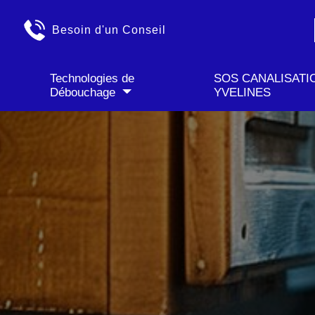
✓ Déplacement GRATU
Besoin d'un Conseil
Technologies de
SOS CANALISATI
Débouchage
YVELINES