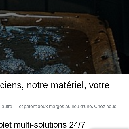
ens, notre matériel, votre
d’autre — et paient deux marges au lieu d’une. Chez nous,
t multi-solutions 24/7