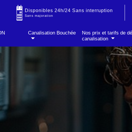
IT
✓ Prix fixe annoncé par téléphone
✓ Sans majoration soir & week-end
Disponibles 24h/24 Sans interruption
Sans majoration
ON
Canalisation Bouchée
Nos prix et tarifs de 
canalisation