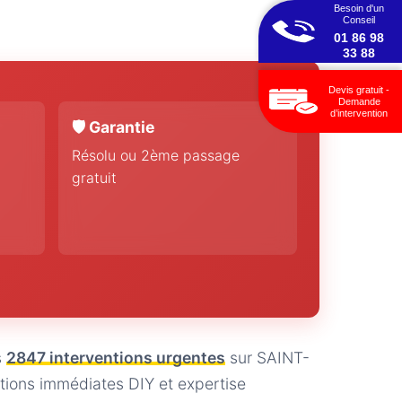
Besoin d'un
Conseil
01 86 98
33 88
Devis gratuit -
Demande
d’intervention
🛡️ Garantie
Résolu ou 2ème passage
gratuit
s
2847 interventions urgentes
sur SAINT-
ions immédiates DIY et expertise