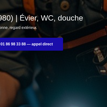
80) | Évier, WC, douche
ne, regard extérieur.
01 86 98 33 88 — appel direct