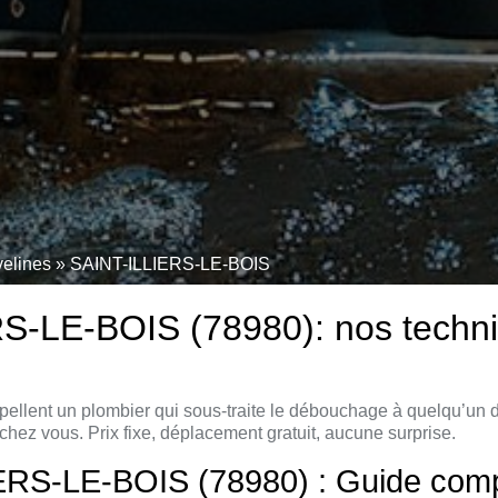
velines
»
SAINT-ILLIERS-LE-BOIS
LE-BOIS (78980): nos technici
ellent un plombier qui sous-traite le débouchage à quelqu’un 
chez vous. Prix fixe, déplacement gratuit, aucune surprise.
S-LE-BOIS (78980) : Guide comple