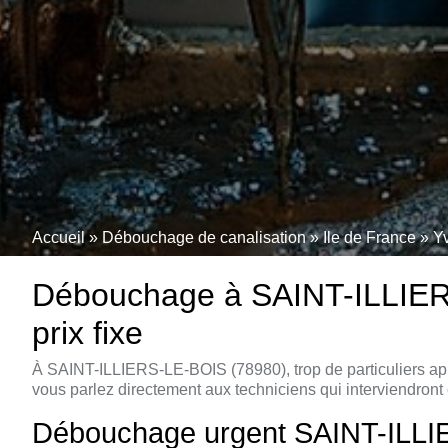
Accueil
»
Débouchage de canalisation
»
Ile de France
»
Y
Débouchage à SAINT-ILLIERS-
prix fixe
À SAINT-ILLIERS-LE-BOIS (78980), trop de particuliers app
vous parlez directement aux techniciens qui interviendront 
Débouchage urgent SAINT-ILLIER