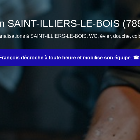
n SAINT-ILLIERS-LE-BOIS (789
nalisations à SAINT-ILLIERS-LE-BOIS. WC, évier, douche, colon
rançois décroche à toute heure et mobilise son équipe. ☎ 